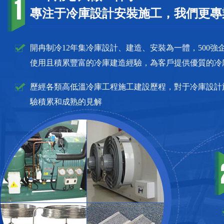
專注于冷庫設計安裝施工，我們更專
開冉制冷12年集冷庫設計、建造、安裝為一體，500強企
使用且積累豐富的冷庫建造經驗，為客戶提供優質的冷
歷經各類高低溫冷庫工程施工建設歷程，對于冷庫設計
驗積累和成熟的見解
雪糕冷凍庫需要多大的發電機
組？_上海開冉制冷
雪糕冷凍庫所需的發電機組功率取決于
多個因素，包括冷庫的規模、制冷設備
的功率需求、備用電力需求以及運行效
率等。
冷凍庫/低溫食品冷凍庫的能耗如
何？_上海開冉制冷
低溫食品冷凍庫的能耗是一個復雜的問