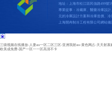
庫設計、正確使用冷庫、定期維護保
地址：上海市松江區民強路499號5
養、培訓操作人員以及制定規范的操作
專業從事：冷藏庫、醫藥冷庫設計
流程等措施，可以有效地降低能耗水
元的冷庫設計方案和冷庫造價、冷庫價
平。
上海開冉制冷工程有限公司網站備
冷庫安裝完成后需要做哪些驗
收？_上海開冉制冷
感谢您访问我们的网站，您可能还对以下资源感兴趣：
冷庫安裝完成后需要做哪些驗收？_上
三级视频在线播放-人妻av一区二区三区-亚洲我射av-黄色网占-天天射
海開冉制冷
欧美成免费-国产一区一一区高清不卡
1000噸臘肉儲藏需要建多大的冷
庫
臘肉適宜的溫度一般在-13℃~-23℃之
間，屬于需要冷凍保存的食品。如果要
建造一個用于儲藏1000噸臘肉的冷庫，
需要考慮貨架、過道、防撞梁等占據的
空間，不能簡單地按照5立方米一噸貨
來計算儲存空間。一般情況下，大概需
要6立方米儲存一噸臘肉，也就是說，
1000噸臘肉大約需要6000立方米的冷庫