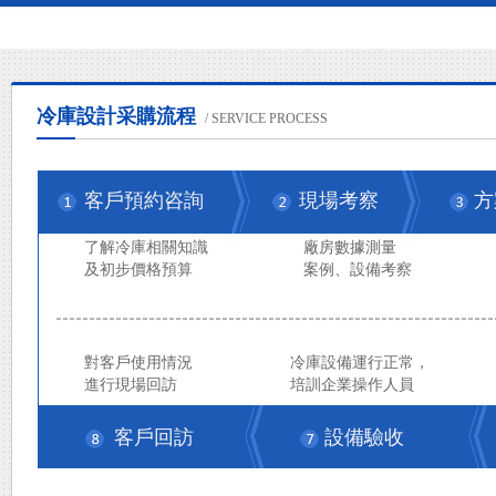
性質和安全要求來確定的。在實際應用
中，需要根據具體情況選擇合適的溫度
范圍，并采取相應的措施來確保冷庫內
的溫度和濕度控制在合適的范圍內。
冷庫設計采購流程
餐廳冷庫建多大合適？_上海開冉
/ SERVICE PROCESS
制冷
餐廳冷庫的建設規模需要綜合考慮多個
客戶預約咨詢
現場考察
方
因素，包括餐廳的規模、菜單種類、客
流量、食材的存儲周期以及未來需求的
了解冷庫相關知識
廠房數據測量
變化等。
及初步價格預算
案例、設備考察
化妝品冷庫需要使用防爆設備嗎
化妝品冷庫是否需要使用防爆設備取決
于儲存的化妝品的性質以及可能存在的
對客戶使用情況
冷庫設備運行正常，
安全風險。如果冷庫中儲存的化妝品含
進行現場回訪
培訓企業操作人員
有易燃易爆成分，或者存在其他安全風
險，那么就需要考慮增加防爆措施和其
客戶回訪
設備驗收
他安全設施來確保冷庫的安全運行。