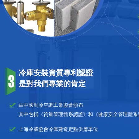
題，受到多種因素的影響。通過優化冷
庫設計、正確使用冷庫、定期維護保
養、培訓操作人員以及制定規范的操作
流程等措施，可以有效地降低能耗水
平。
冷庫安裝完成后需要做哪些驗
收？_上海開冉制冷
冷庫安裝完成后需要做哪些驗收？_上
海開冉制冷
冷庫安裝資質專利認證
1000噸臘肉儲藏需要建多大的冷
是對我們專業的肯定
庫
臘肉適宜的溫度一般在-13℃~-23℃之
間，屬于需要冷凍保存的食品。如果要
由中國制冷空調工業協會頒布
建造一個用于儲藏1000噸臘肉的冷庫，
其中包括《質量管理體系認證》和《健康安全管理體系
需要考慮貨架、過道、防撞梁等占據的
空間，不能簡單地按照5立方米一噸貨
來計算儲存空間。一般情況下，大概需
上海冷藏協會冷庫建造定點供應單位
要6立方米儲存一噸臘肉，也就是說，