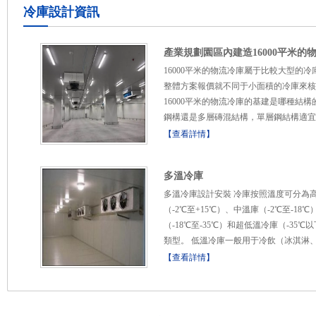
冷庫設計資訊
產業規劃園區內建造16000平米的
16000平米的物流冷庫屬于比較大型的冷
整體方案報價？
整體方案報價就不同于小面積的冷庫來核
16000平米的物流冷庫的基建是哪種結構
鋼構還是多層磚混結構，單層鋼結構適宜
充裕、但預算受限的情況。多層磚混結構
【查看詳情】
之，適宜土地資源受限但預算充足的客戶
16000平米的物流冷庫的兩種不同...
多溫冷庫
多溫冷庫設計安裝 冷庫按照溫度可分為
（-2℃至+15℃）、中溫庫（-2℃至-18
（-18℃至-35℃）和超低溫冷庫（-35℃
類型。 低溫冷庫一般用于冷飲（冰淇淋
等）、肉類和一些海鮮冷藏等。 超低溫
【查看詳情】
在-35℃以下，用于儲藏一...