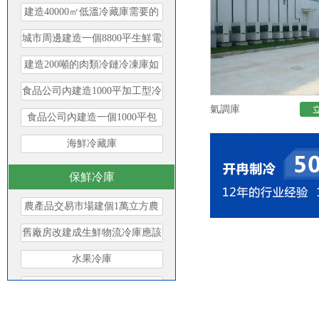
建造40000㎡低溫冷藏庫需要的
費用是多少？
城市周邊建造一個8800平生鮮電
商冷庫設計安裝費用？
建造200噸的肉類冷鏈冷凍庫如
何做好規劃設計？
食品公司內建造1000平加工型冷
庫大概費用是多少？
氣調庫
食品公司內建造一個1000平包
子、水餃速凍冷庫費用是多少？
海鮮冷藏庫
保鮮冷庫
農產品交易市場建個1萬立方農
產品冷庫要多少錢？
舊廠房改建成生鮮物流冷庫應該
如何來規劃設計？
水果冷庫
農產品冷庫
蘋果冷庫