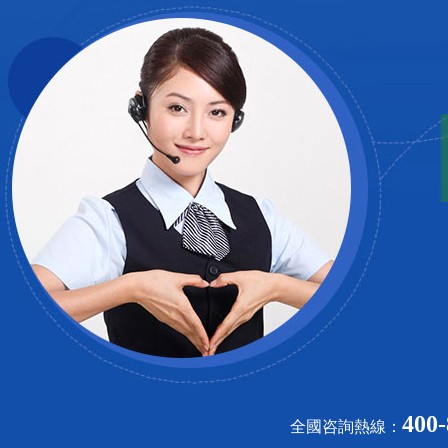
1000噸臘肉大約需要6000立方米的冷庫
容積。
蔬菜保鮮庫造價多少錢
蔬菜保鮮庫的造價無法給出一個固定的
價格。一般來說，可以根據冷庫的規
模、溫度要求、設備選型等因素來估算
造價。但是，具體的造價還需要根據實
際需求和市場價格來確定。
建造一個100平肉類冷凍庫需要多
長時間
建造一個100平方米的肉類冷凍庫所需
的時間取決于多種因素，包括冷庫的規
模、設計復雜度、施工條件、設備質量
以及建造地點的具體情況等。
防爆冷庫溫度范圍_上海開冉制冷
400-
全國咨詢熱線：
防爆冷庫的溫度范圍是根據存放物品的