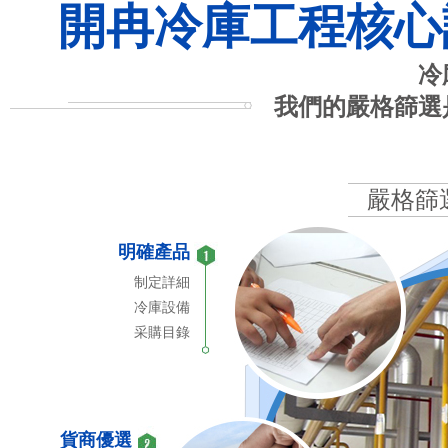
開冉冷庫工程核心
冷
我們的嚴格篩選
嚴格篩
明確產品
制定詳細
冷庫設備
采購目錄
貨商優選