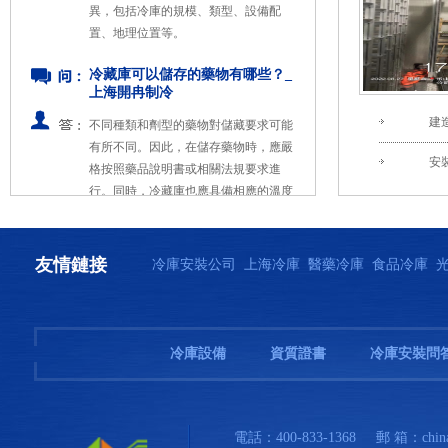
冷藏庫可以儲存的藥物有哪些？_
上海開冉制冷
不同種類和劑型的藥物對儲藏要求可能
有所不同。因此，在儲存藥物時，應嚴
格按照藥品說明書或相關法規要求進
行。同時，冷藏庫也應具備相應的溫度
建
和濕度監測設備，以確保藥物在儲存過
安
程中的安全性和穩定性。
雪糕冷凍庫需要多大的發電機
組？_上海開冉制冷
雪糕冷凍庫所需的發電機組功率取決于
友情鏈接
冷庫安裝公司
上海冷庫
醫藥冷庫
食品冷庫
多個因素，包括冷庫的規模、制冷設備
的功率需求、備用電力需求以及運行效
率等。
冷庫設備
資質證書
冷庫安裝問
冷凍庫/低溫食品冷凍庫的能耗如
何？_上海開冉制冷
低溫食品冷凍庫的能耗是一個復雜的問
電話：400-833-1368
郵 箱：china
題，受到多種因素的影響。通過優化冷