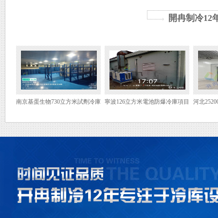
如何降低肉制品冷凍庫的運營費
用_上海開冉制冷
開冉制冷12
降低肉制品冷凍庫的運營費用需要從設
備選擇與配置、運行管理、定期維護與
保養、采用節能技術、提高人員管理水
平以及考慮地域因素與氣候條件等多個
方面入手。通過綜合運用這些措施，可
以有效降低冷凍庫的運營費用并提高經
濟效益。
南京基蛋生物730立方米試劑冷庫
寧波126立方米電池防爆冷庫項目
河北25
儲存辣椒應該建個什么冷庫？_上
項目完工
_上海開冉制冷
海開冉制冷
儲存辣椒時可以選擇氣調保鮮冷庫或普
通保鮮冷庫進行儲存，具體選擇取決于
辣椒的種類和預期的儲存期限。同時，
在建造冷庫時需要注意選址、保溫材
料、制冷設備、控制系統和衛生條件等
方面的要求。
夾套式冷庫和一般冷庫哪個更適
合蔬菜水果保存