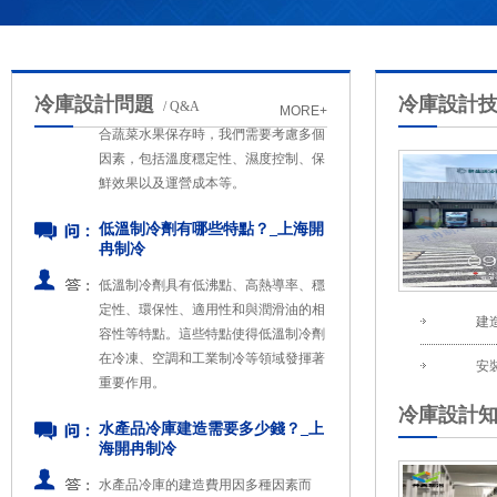
在探討夾套式冷庫和一般冷庫哪個更適
合蔬菜水果保存時，我們需要考慮多個
因素，包括溫度穩定性、濕度控制、保
冷庫設計問題
冷庫設計
鮮效果以及運營成本等。
/ Q&A
MORE+
低溫制冷劑有哪些特點？_上海開
冉制冷
低溫制冷劑具有低沸點、高熱導率、穩
定性、環保性、適用性和與潤滑油的相
容性等特點。這些特點使得低溫制冷劑
在冷凍、空調和工業制冷等領域發揮著
重要作用。
建
水產品冷庫建造需要多少錢？_上
安
海開冉制冷
水產品冷庫的建造費用因多種因素而
冷庫設計
異，包括冷庫的規模、類型、設備配
置、地理位置等。