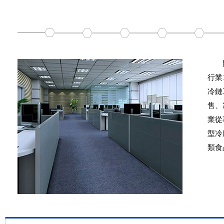
蔬菜冷庫
物流冷庫
行業
冷鏈
售、
業從
型冷
類食